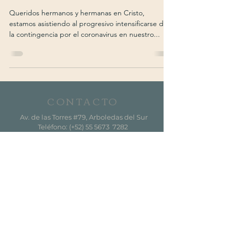
Queridos hermanos y hermanas en Cristo,
estamos asistiendo al progresivo intensificarse de
la contingencia por el coronavirus en nuestro...
CONTACTO
Av. de las Torres #79, Arboledas del Sur
Teléfono: (+52) 55 5673 7282
mariainmaculadaarboledas@gmail.com
SUSCRÍBETE
AL BOLETÍN
Suscríbete ahora