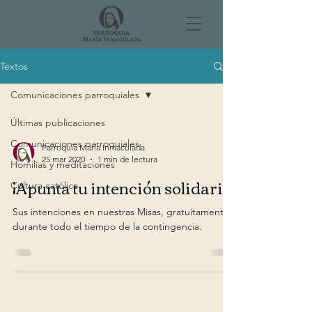
Textos
Comunicaciones parroquiales
Últimas publicaciones
Comunicaciones parroquiales
Parroquia María Inmaculada
25 mar 2020
1 min de lectura
Homilías y meditaciones
¡Apunta tu intención solidaria!
Cultura católica
Sus intenciones en nuestras Misas, gratuitamente,
durante todo el tiempo de la contingencia.