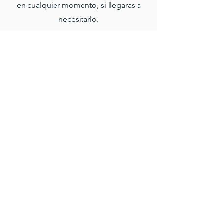
en cualquier momento, si llegaras a
necesitarlo.
ME INTERESA
Descubre el proyecto
CONTACTO
Av. de las Torres #79, Arboledas del Sur
Teléfono: (+52) 55 5673 7282
mariainmaculadaarboledas@gmail.com
SUSCRÍBETE
AL BOLETÍN