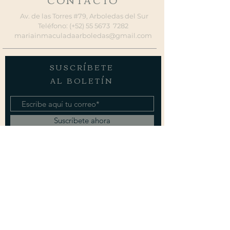
CONTACTO
Av. de las Torres #79, Arboledas del Sur
Teléfono: (+52) 55 5673 7282
mariainmaculadaarboledas@gmail.com
SUSCRÍBETE
AL BOLETÍN
Suscríbete ahora
VISITA
https://mx.clonline.org/
www.arquidiocesismexico.org.mx
www.sancarlo.org/es