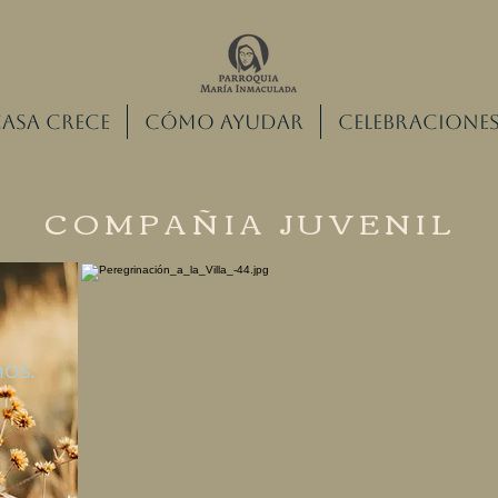
asa crece
Cómo ayudar
Celebracione
COMPAÑIA JUVENIL
os.
.