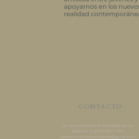
apoyarnos en los nuevo
realidad contemporáne
CONTACTO
Av. de las Torres #79, Arboledas del Sur
Teléfono: (+52) 55 5673 7282
mariainmaculadaarboledas@gmail.com