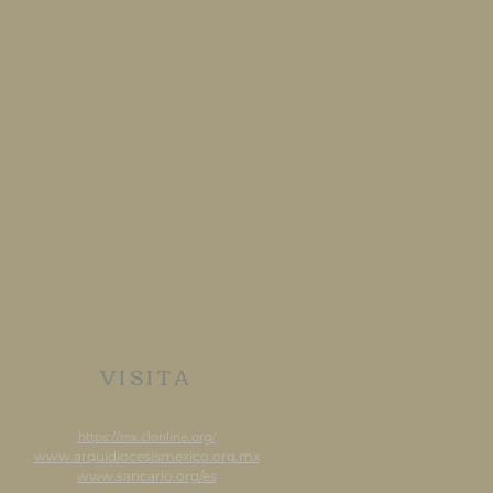
VISITA
https://mx.clonline.org/
www.arquidiocesismexico.org.mx
www.sancarlo.org/es