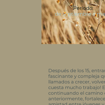
Período:
de septiembre a ma
Después de los 15, entr
fascinante y compleja q
llamados a crecer, volve
cuesta mucho trabajo! E
continuando el camino
anteriormente, fortalec
amistad entre jóvenes y