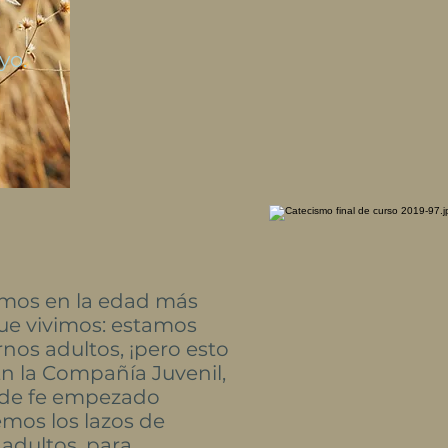
yo.
amos en la edad más
ue vivimos: estamos
rnos adultos, ¡pero esto
n la Compañía Juvenil,
 de fe empezado
emos los lazos de
 adultos, para