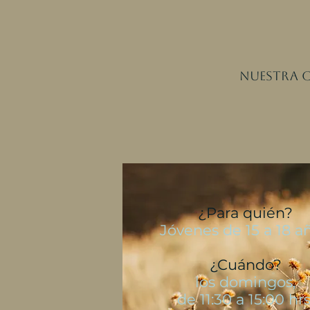
Nuestra c
¿Para quién?
Jóvenes de 15 a 18 añ
¿Cuándo?
los domingos,
de 11:30 a 15:00 hrs