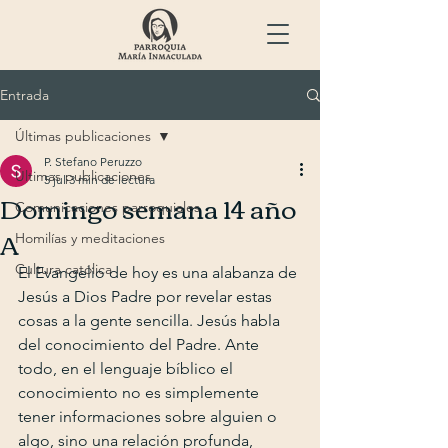
Entrada
Últimas publicaciones
P. Stefano Peruzzo
Últimas publicaciones
5 jul
3 min de lectura
Domingo semana 14 año
Comunicaciones parroquiales
A
Homilías y meditaciones
Cultura católica
El Evangelio de hoy es una alabanza de 
Jesús a Dios Padre por revelar estas 
cosas a la gente sencilla. Jesús habla 
del conocimiento del Padre. Ante 
todo, en el lenguaje bíblico el 
conocimiento no es simplemente 
tener informaciones sobre alguien o 
algo, sino una relación profunda, 